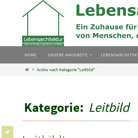
Zum
Inhalt
springen
Zum
HOME
UNSERE ANGEBOTE
LEBENSARCHITE
Inhalt
springen
Home
Archiv nach Kategorie "Leitbild"
Kategorie:
Leitbild