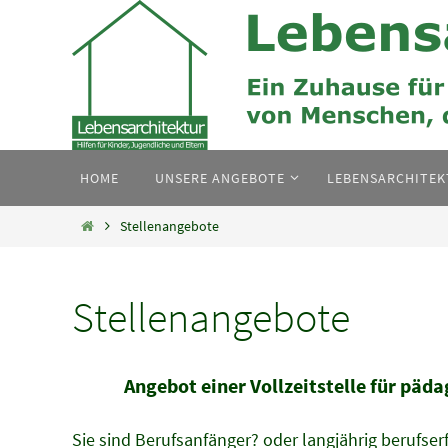
Zum
Inhalt
springen
Zum
HOME
UNSERE ANGEBOTE
LEBENSARCHITE
Inhalt
springen
Home
Stellenangebote
Stellenangebote
Angebot einer Vollzeitstelle für päd
Sie sind Berufsanfänger? oder langjährig berufse