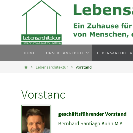
Zum
Inhalt
springen
Zum
HOME
UNSERE ANGEBOTE
LEBENSARCHITE
Inhalt
springen
Home
Lebensarchitektur
Vorstand
Vorstand
geschäftsführender V
Bernhard Santiago Kuhn M.A.