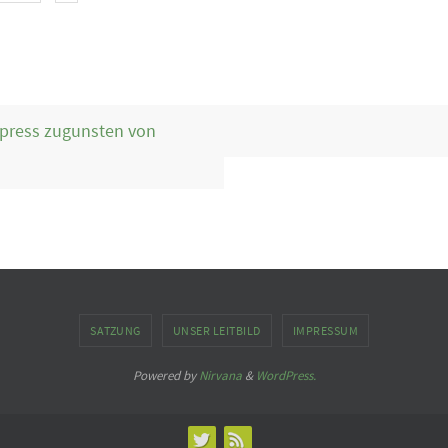
press zugunsten von
SATZUNG
UNSER LEITBILD
IMPRESSUM
Powered by
Nirvana
&
WordPress.