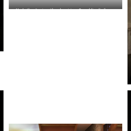
Macbeth mit seiner überehrgeizigen Gemahlin, die ihn zur
Bluttat anstiftet, um König zu werden