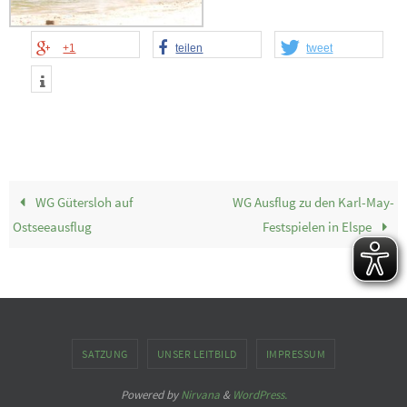
+1
teilen
tweet
WG Gütersloh auf
WG Ausflug zu den Karl-May-
Ostseeausflug
Festspielen in Elspe
SATZUNG
UNSER LEITBILD
IMPRESSUM
Powered by
Nirvana
&
WordPress.