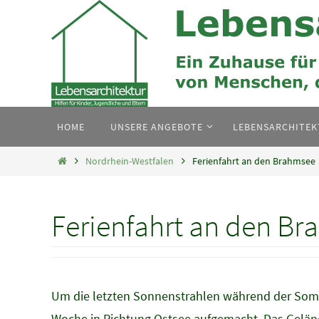
Zum
Inhalt
springen
Zum
HOME
UNSERE ANGEBOTE
LEBENSARCHITE
Inhalt
springen
Home
Nordrhein-Westfalen
Ferienfahrt an den Brahmsee
Ferienfahrt an den B
Um die letzten Sonnenstrahlen während der Somm
Woche in Richtung Ostsee aufgemacht. Das Gelän