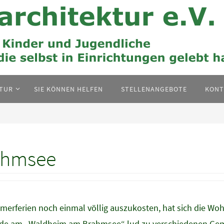
KTUR
SIE KÖNNEN HELFEN
STELLENANGEBOTE
KONT
rahmsee
erferien noch einmal völlig auszukosten, hat sich die Wo
de am „Waldheim am Brahmsee“ lud zu verschiedenen Gemei