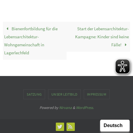
Bienenfortbildung für die
Start der Lebensarchitektur-
Lebensarchitektur-
Kampagne: Kinder sind keine
Wohngemeinschaft in
Fälle!
Lagerlechfeld
SATZUNG
UNSER LEITBILD
IMPRESSUM
Powered by
Nirvana
&
WordPress.