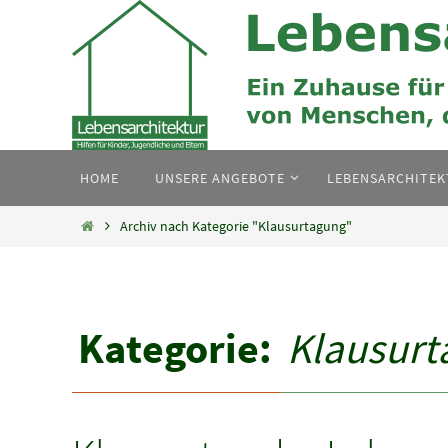
Zum
Inhalt
springen
Zum
HOME
UNSERE ANGEBOTE
LEBENSARCHITE
Inhalt
springen
Home
Archiv nach Kategorie "Klausurtagung"
Kategorie:
Klausurt