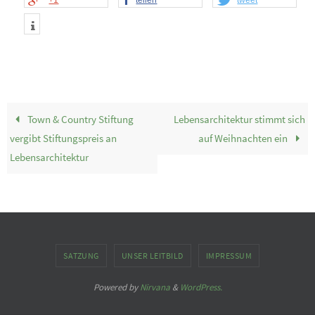
+1
teilen
tweet
Town & Country Stiftung
Lebensarchitektur stimmt sich
vergibt Stiftungspreis an
auf Weihnachten ein
Lebensarchitektur
SATZUNG
UNSER LEITBILD
IMPRESSUM
Powered by
Nirvana
&
WordPress.