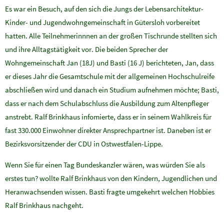
Es war ein Besuch, auf den sich die Jungs der Lebensarchitektur-
Kinder- und Jugendwohngemeinschaft in Gütersloh vorbereitet
hatten. Alle Teilnehmerinnnen an der großen Tischrunde stellten sich
und ihre Alltagstätigkeit vor. Die beiden Sprecher der
Wohngemeinschaft Jan (18J) und Basti (16 J) berichteten, Jan, dass
er dieses Jahr die Gesamtschule mit der allgemeinen Hochschulreife
abschließen wird und danach ein Studium aufnehmen möchte; Basti,
dass er nach dem Schulabschluss die Ausbildung zum Altenpfleger
anstrebt. Ralf Brinkhaus infomierte, dass er in seinem Wahlkreis für
fast 330.000 Einwohner direkter Ansprechpartner ist. Daneben ist er
Bezirksvorsitzender der CDU in Ostwestfalen-Lippe.
Wenn Sie für einen Tag Bundeskanzler wären, was würden Sie als
erstes tun? wollte Ralf Brinkhaus von den Kindern, Jugendlichen und
Heranwachsenden wissen. Basti fragte umgekehrt welchen Hobbies
Ralf Brinkhaus nachgeht.