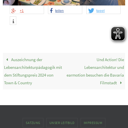
+1
teilen
tweet
Auszeichnung der
Und Action! Die
Lebensarchitekturpädagogik mit
Lebensarchitektur und
dem Stiftungspreis 2024 von
earmotion besuchen die Bavaria
Town & Country
Filmstadt
SATZUNG
UNSER LEITBILD
IMPRESSUM