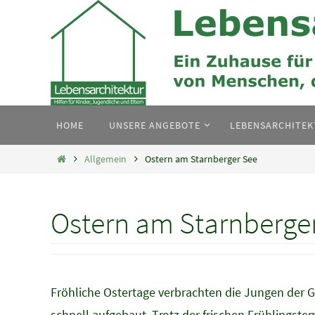
Zum
Inhalt
springen
Zum
HOME
UNSERE ANGEBOTE
LEBENSARCHITE
Inhalt
springen
Home
Allgemein
Ostern am Starnberger See
Ostern am Starnberge
Fröhliche Ostertage verbrachten die Jungen der 
schnell aufgebaut. Trotz der frischen Frühlingst