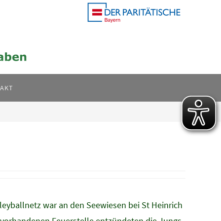
AKT
eyballnetz war an den Seewiesen bei St Heinrich
er vorhandenen Feuerstelle entzündeten die Jungs