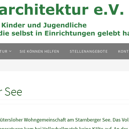
KTUR
SIE KÖNNEN HELFEN
STELLENANGEBOTE
KONT
r See
Gütersloher Wohngemeinschaft am Starnberger See. Das Voll
emperaturen kam bei Volleyballmatch keine Kälte auf. An d