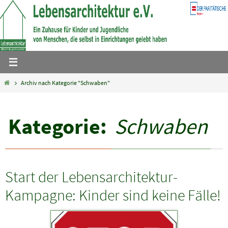
Zum
Inhalt
springen
Home
Archiv nach Kategorie "Schwaben"
Kategorie:
Schwaben
Start der Lebensarchitektur-
Kampagne: Kinder sind keine Fälle!