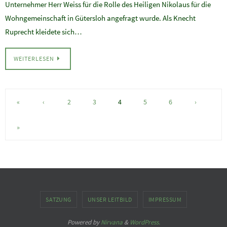
Unternehmer Herr Weiss für die Rolle des Heiligen Nikolaus für die
Wohngemeinschaft in Gütersloh angefragt wurde. Als Knecht
Ruprecht kleidete sich…
WEITERLESEN
«
‹
2
3
4
5
6
›
»
SATZUNG
UNSER LEITBILD
IMPRESSUM
Powered by
Nirvana
&
WordPress.